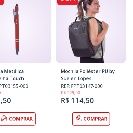
a Metálica
Mochila Poliéster PU by
elha Touch
Suelen Lopes
FPT03155-000
REF: FPT03147-000
0
R$ 229,00
3,50
R$ 114,50
COMPRAR
COMPRAR