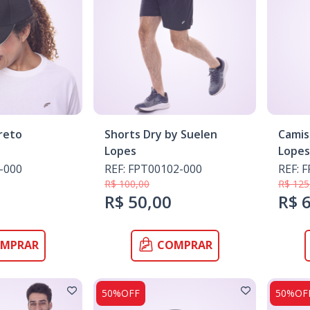
reto
Shorts Dry by Suelen
Camis
Lopes
Lopes
-000
REF: FPT00102-000
REF: 
R$ 100,00
R$ 125
R$ 50,00
R$ 
MPRAR
COMPRAR
50%OFF
50%OF