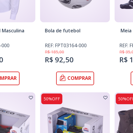
l Masculina
Bola de futebol
Meia
-000
REF: FPT03164-000
REF: 
R$ 185,00
R$ 35,
0
R$ 92,50
R$ 
MPRAR
COMPRAR
50%OFF
50%OF