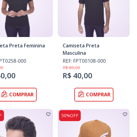
eta Preta Feminina
Camiseta Preta
Masculina
FPT0258-000
REF: FPT00108-000
00
R$ 80,00
40,00
R$ 40,00
COMPRAR
COMPRAR
F
50%OFF