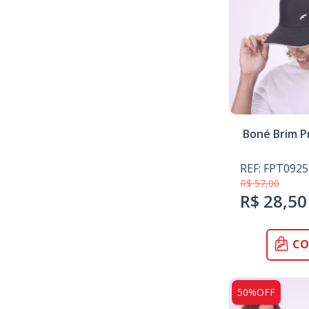
Boné Brim P
REF: FPT0925
R$ 57,00
R$ 28,50
CO
50%OFF