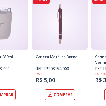
o 280ml
Caneta Metálica Bordo
Canet
Verm
8-000
REF: FPT03154-000
REF: 
R$ 10,00
R$ 7,0
R$ 5,00
R$ 
MPRAR
COMPRAR