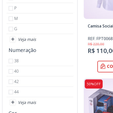
P
M
Camisa Socia
G
REF: FPT0068
Veja mais
R$ 220,00
R$ 110,0
Numeração
38
CO
40
42
50%OFF
44
Veja mais