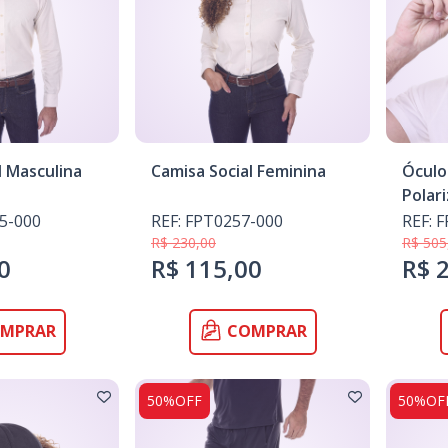
l Masculina
Camisa Social Feminina
Óculo
Polar
5-000
REF: FPT0257-000
REF: 
R$ 230,00
R$ 505
0
R$ 115,00
R$ 
MPRAR
COMPRAR
50%OFF
50%OF