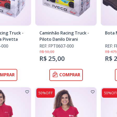
ing Truck -
Caminhão Racing Truck -
Bota 
a Pivetta
Piloto Danilo Dirani
-000
REF: FPT0607-000
REF: 
R$ 50,00
R$ 475
R$ 25,00
R$ 
MPRAR
COMPRAR
50%OFF
50%OF