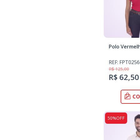
Polo Vermel
REF: FPT0256
R$ 125,00
R$ 62,50
CO
50%OFF