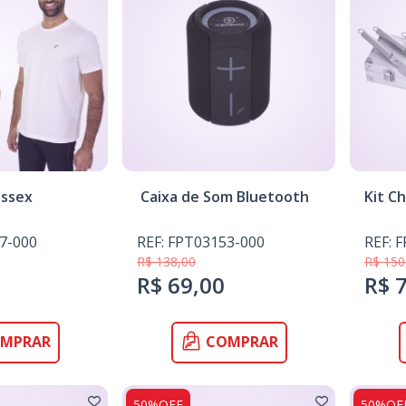
issex
Caixa de Som Bluetooth
Kit C
7-000
REF: FPT03153-000
REF: 
R$ 138,00
R$ 150
R$ 69,00
R$ 
MPRAR
COMPRAR
50%OFF
50%OF