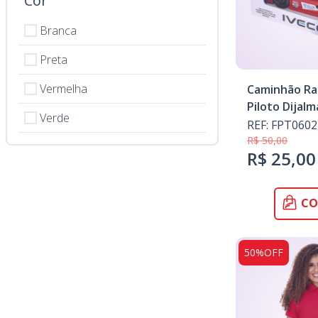
Cor
Branca
Preta
Vermelha
Caminhão Rac
Piloto Dijalm
Verde
REF: FPT0602
R$ 50,00
R$ 25,00
CO
50%OFF