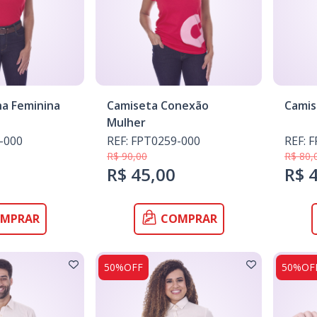
ha Feminina
Camiseta Conexão
Camis
Mulher
-000
REF: FPT0259-000
REF: 
R$ 90,00
R$ 80,
R$ 45,00
R$ 
MPRAR
COMPRAR
50%OFF
50%OF