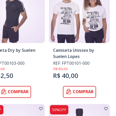
eta Dry by Suelen
Camiseta Unissex by
Suelen Lopes
FPT00103-000
REF: FPT00101-000
,00
R$ 80,00
62,50
R$ 40,00
COMPRAR
COMPRAR
F
50%OFF