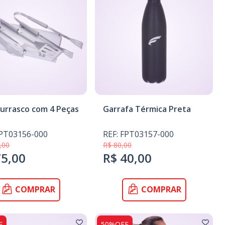
hurrasco com 4 Peças
Garrafa Térmica Preta
FPT03156-000
REF: FPT03157-000
,00
R$ 80,00
75,00
R$ 40,00
COMPRAR
COMPRAR
F
50%OFF