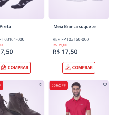
 Preta
Meia Branca soquete
FPT03161-000
REF: FPT03160-000
00
R$ 35,00
17,50
R$ 17,50
COMPRAR
COMPRAR
F
50%OFF