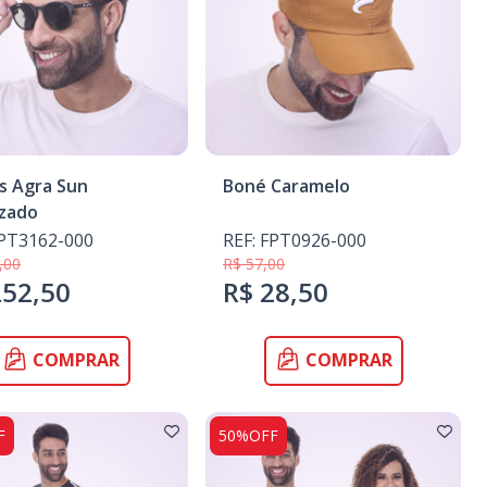
s Agra Sun
Boné Caramelo
izado
FPT3162-000
REF: FPT0926-000
,00
R$ 57,00
252,50
R$ 28,50
COMPRAR
COMPRAR
F
50%OFF