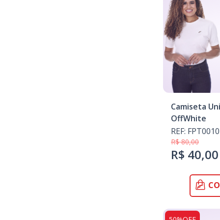
Camiseta Un
OffWhite
REF: FPT0010
R$ 80,00
R$ 40,00
CO
50%OFF